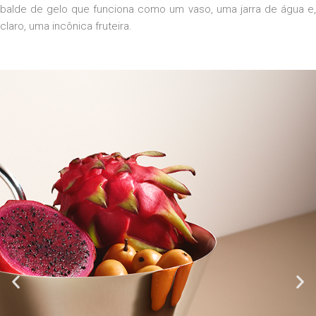
balde de gelo que funciona como um vaso, uma jarra de água e,
claro, uma
incônica
fruteira
.