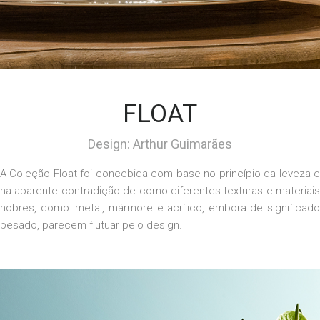
FLOAT
Design: Arthur Guimarães
A Coleção Float foi concebida com base no princípio da leveza e
na aparente contradição de como diferentes texturas e materiais
nobres, como: metal, mármore e acrílico, embora de significado
pesado, parecem flutuar pelo design.