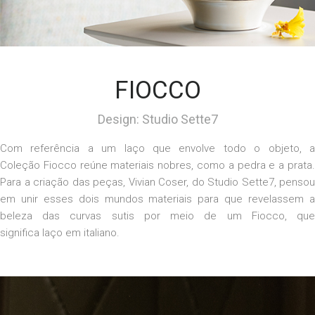
FIOCCO
Design: Studio Sette7
Com referência a um laço que envolve todo o objeto, a
Coleção
Fiocco
reúne materiais nobres, como a pedra e a prata
Para a criação das peças, Vivian Coser, do Studio Sette7, pensou
em unir esses dois mundos materiais para que
r
evelassem 
beleza das curvas sutis por meio de
um
Fiocco
, qu
significa
laço
em italiano.