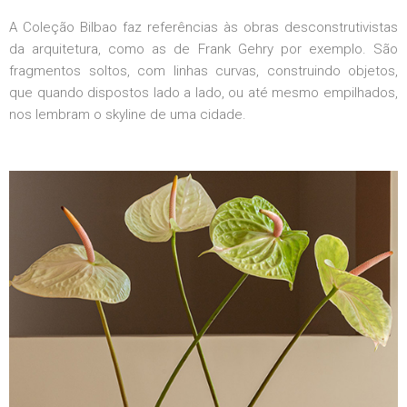
A Coleção Bilbao faz referências às obras desconstrutivistas
da arquitetura, como as de Frank Gehry por exemplo. São
fragmentos soltos, com linhas curvas, construindo objetos,
que quando dispostos lado a lado, ou até mesmo empilhados,
nos lembram o skyline de uma cidade.