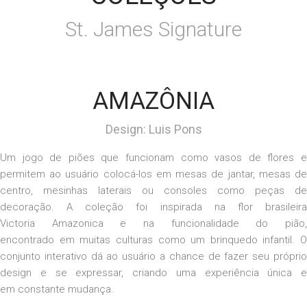
St. James Signature
AMAZÔNIA
Design: Luis Pons
Um
jogo de piões
que funcionam como vasos de flores 
permitem ao usuário colocá-los em mesas de jantar, mesas de
centro, mesinhas laterais ou consoles como
peças
de
decoração. A coleção foi inspirada na
flor
brasileir
Victoria
Amazonica
e na funcionalidade do pião
encontrad
o
em
muitas
culturas como um brinquedo infantil. O
conjunto interativo dá ao usuário a chance de fazer seu próprio
design e se expressar, criando uma experiência única e
em
constante
mudança.